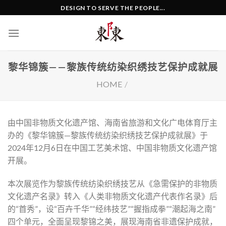
Skip
DESIGN TO SERVE THE PEOPLE...
to
content
黎华锦簇——黎族传统纺染织绣技艺保护成就展
HOME
/
由中国非物质文化遗产馆、海南省旅游和文化广电体育厅主
办的《黎华锦簇—黎族传统纺染织绣技艺保护成就展》于
2024年12月6日在中国工艺美术馆、中国非物质文化遗产馆
开展。
本次展览作为黎族传统纺染织绣技艺从《急需保护的非物质
文化遗产名录》转入《人类非物质文化遗产代表作名录》后
的“首秀”，设“百卉千华”“经纬技艺”“握指成拳”“潮起海之南”
四个单元，全面呈现黎锦之美，展现海南省非遗保护成就，