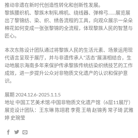
推动非遗在新时代创造性转化和创新性发展。
黎族腰织机、黎族木制轧棉机、绕线器、弹棉弓……展览展
出了黎锦纺、染、织、绣各流程的工具，向观众展示一朵朵
棉花如何变成一张张黎锦的全流程，体现黎族人民的智慧与
匠心。
本次东陈设计团队通过将黎族人民的生活元素、场景运用现
代语言呈现于展厅，并与非遗传承人“活态”展演相结合，生
动地展示海南多年来保护传承黎族传统纺染织绣技艺的工作
成效，进一步提升公众对非物质文化遗产的认识和保护意
识。
展期 2024.12.6-2025.1.1.5
地址 中国工艺美术馆·中国非物质文化遗产馆（6层11展厅）
展览设计团队：王东琳 陈翊君 李霓 王萌 赵锦秀 常子琦 武雅
婷 史琬莹