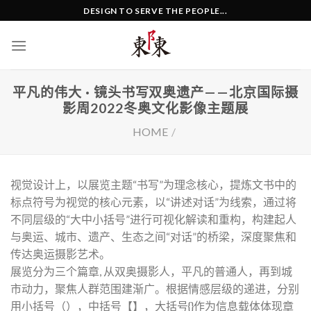
Skip
DESIGN TO SERVE THE PEOPLE...
to
content
平凡的伟大 · 镜头书写双奥遗产——北京国际摄
影周2022冬奥文化影像主题展
HOME
/
视觉设计上，以展览主题“书写”为理念核心，提炼文书中的
标点符号为视觉的核心元素，以“讲述对话”为线索，通过将
不同层级的“大中小括号”进行可视化解读和重构，构建起人
与奥运、城市、遗产、生态之间“对话”的桥梁，深度聚焦和
传达奥运摄影艺术。
展览分为三个篇章, 从双奥摄影人，平凡的普通人，再到城
市动力，聚焦人群范围建渐广。根据情感层级的递进，分别
用小括号（），中括号【】，大括号{}作为信息载体体现章