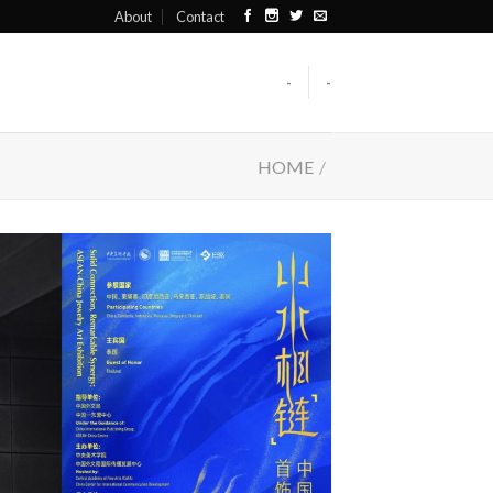
About
Contact
-
-
HOME
/