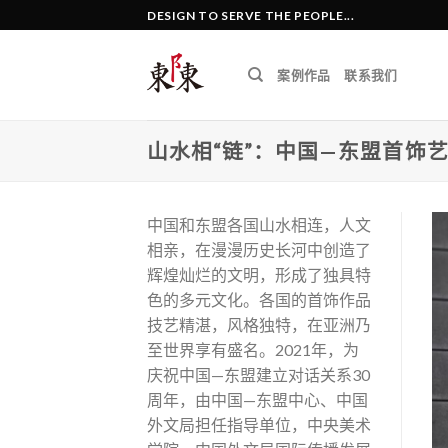
Skip
DESIGN TO SERVE THE PEOPLE...
to
content
案例作品
联系我们
山水相“链”：中国—东盟首饰
中国和东盟各国山水相连，人文
相亲，在漫漫历史长河中创造了
辉煌灿烂的文明，形成了独具特
色的多元文化。各国的首饰作品
技艺精湛，风格独特，在亚洲乃
至世界享有盛名。2021年，为
庆祝中国—东盟建立对话关系30
周年，由中国—东盟中心、中国
外文局担任指导单位，中央美术