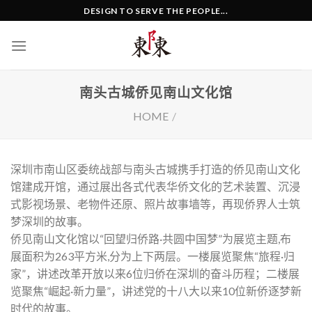
Skip
DESIGN TO SERVE THE PEOPLE...
to
content
南头古城侨见南山文化馆
HOME
/
深圳市南山区委统战部与南头古城携手打造的侨见南山文化
馆建成开馆，通过展出各式代表华侨文化的艺术装置、沉浸
式影视场景、老物件还原、照片故事墙等，再现侨界人士筑
梦深圳的故事。
侨见南山文化馆以“回望归侨路·共圆中国梦”为展览主题,布
展面积为263平方米,分为上下两层。一楼展览聚焦“旅程·归
家”，讲述改革开放以来6位归侨在深圳的奋斗历程；二楼展
览聚焦“崛起·新力量”，讲述党的十八大以来10位新侨逐梦新
时代的故事。